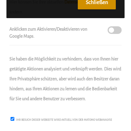
Schließen
Hier können Sie Ihre aktuellen
Datenschutzeinstellungen
ändern.
Anklicken zum Aktivieren/Deaktivieren von
Google Maps.
Sie haben die Möglichkeit zu verhindern, dass von Ihnen hier
getätigte Aktionen analysiert und verknüpft werden. Dies wird
Ihre Privatsphäre schützen, aber wird auch den Besitzer daran
hindern, aus Ihren Aktionen zu lernen und die Bedienbarkeit
für Sie und andere Benutzer zu verbessern.
IHR BESUCH DIESER WEBSEITE WIRD AKTUELL VON DER MATOMO WEBANALYSE