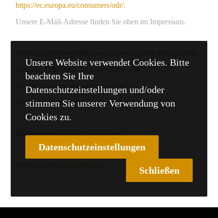
https://ec.europa.eu/consumers/odr/
.
Unsere E-Mail-Adresse finden Sie oben im Impressum.
Verbraucher­streit­beilegung/Universal­schlichtungs­stelle
Unsere Website verwendet Cookies. Bitte
Wir sind nicht bereit oder verpflichtet, an
beachten Sie Ihre
Streitbeilegungsverfahren vor einer
Datenschutzeinstellungen und/oder
stimmen Sie unserer Verwendung von
Verbraucherschlichtungsstelle teilzunehmen.
Cookies zu.
Bildnachweis:
www.pixabay.com
Datenschutzeinstellungen
Webgestaltung
:
agroviva.de
Schließen