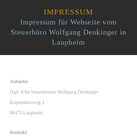
IMPRESSUM
Impressum für Webseite vom
Steuerbüro Wolfgang Denkinger in
Laupheim
Anbieter
Dipl. Kfm Steuerberater Wolfgang Denkinger
Kopernikusweg 2
88471 Laupheim
Kontakt